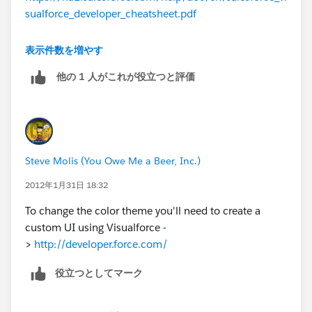
sualforce_developer_cheatsheet.pdf
http://www.salesforce.com/us/developer/docs/workb
表示件数を増やす
ook_vf/workbook_vf.pdf
他の 1 人がこれが役立つと評価
The only thing that I know about Visualforce is that I
don't know a thing about Visualforce.
Steve Molis (You Owe Me a Beer, Inc.)
2012年1月31日 18:32
To change the color theme you'll need to create a
custom UI using Visualforce -
>
http://developer.force.com/
役立つとしてマーク