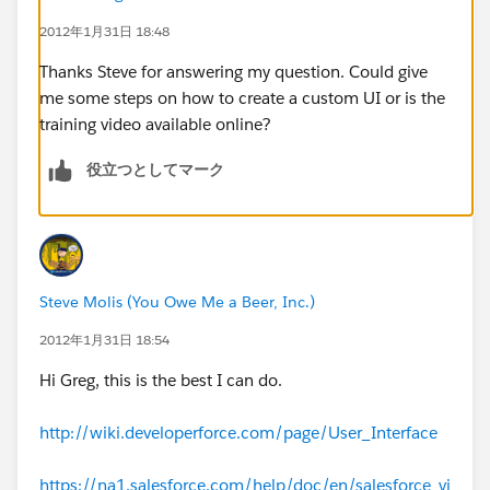
2012年1月31日 18:48
Thanks Steve for answering my question. Could give
me some steps on how to create a custom UI or is the
training video available online?
役立つとしてマーク
Steve Molis (You Owe Me a Beer, Inc.)
2012年1月31日 18:54
Hi Greg, this is the best I can do.
http://wiki.developerforce.com/page/User_Interface
https://na1.salesforce.com/help/doc/en/salesforce_vi