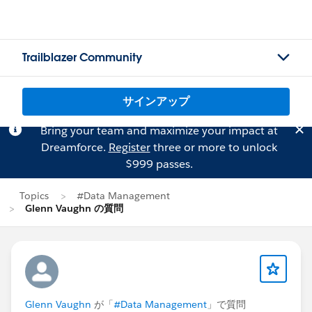
Trailblazer Community
サインアップ
Bring your team and maximize your impact at
Dreamforce.
Register
three or more to unlock
$999 passes.
Topics
#Data Management
Glenn Vaughn の質問
Glenn Vaughn
が「
#Data Management
」で質問