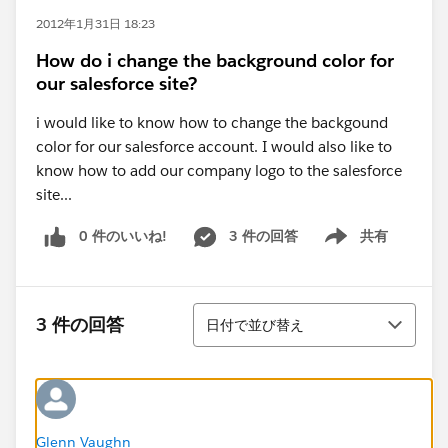
2012年1月31日 18:23
How do i change the background color for
our salesforce site?
i would like to know how to change the backgound
color for our salesforce account. I would also like to
know how to add our company logo to the salesforce
site...
0 件のいいね!
3 件の回答
共有
Show menu
並び替え
3 件の回答
日付で並び替え
Glenn Vaughn