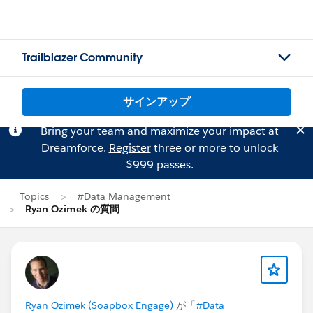
Trailblazer Community
サインアップ
Bring your team and maximize your impact at
Dreamforce.
Register
three or more to unlock
$999 passes.
Topics
#Data Management
Ryan Ozimek の質問
Ryan Ozimek (Soapbox Engage)
が「
#Data