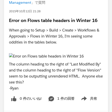
Management
」で質問
2015年10月12日 21:28
Error on Flows table headers in Winter 16
When going to Setup > Build > Create > Workflows &
Approvals > Flows in Winter 16, I'm seeing some
oddities in the tables below.
The column heading to the right of "Last Modified By"
and the column heading to the right of "Flow Version"
seem to be outputting unrendered HTML. Anyone else
see this?
-Ryan
0 件のいいね!
1 件の回答
共有
Show menu