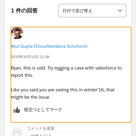
並び替え
1 件の回答
日付で並び替え
Atul Gupta (CloudVandana Solutions)
2015年10月12日 21:38
Ryan, this is odd. Try logging a case with salesforce to
report this.
Like you said you are seeing this in winter'16, that
might be the issue.
役立つとしてマーク
コメントを追加