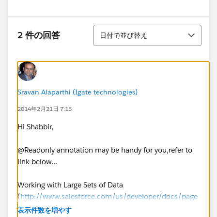
並び替え
2 件の回答
日付で並び替え
Sravan Alaparthi (Igate technologies)
2014年2月21日 7:15
Hi Shabbir,
@Readonly annotation may be handy for you,refer to
link below...
Working with Large Sets of Data
(
http://www.salesforce.com/us/developer/docs/page
s/index_Left.htm#.StartTopic=Content/pages_controll
表示件数を増やす