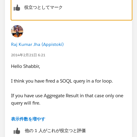
er_readonly_context.htm
)
役立つとしてマーク
Raj Kumar Jha (Appistoki)
2014年2月21日 6:21
Hello Shabbir,
I think you have fired a SOQL query in a for loop.
If you have use Aggregate Result in that case only one
query will fire.
OR
表示件数を増やす
他の 1 人がこれが役立つと評価
you can fetch all records at once then according to