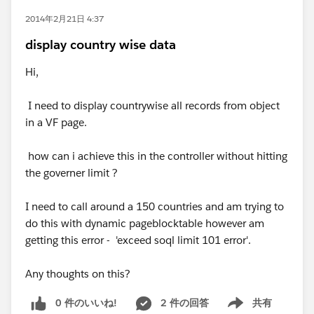
2014年2月21日 4:37
display country wise data
Hi,
I need to display countrywise all records from object
in a VF page.
how can i achieve this in the controller without hitting
the governer limit ?
I need to call around a 150 countries and am trying to
do this with dynamic pageblocktable however am
getting this error - 'exceed soql limit 101 error'.
Any thoughts on this?
0 件のいいね!
2 件の回答
共有
Show menu