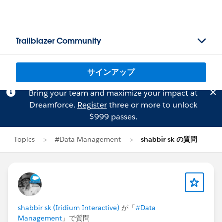
Trailblazer Community
サインアップ
Bring your team and maximize your impact at
Dreamforce.
Register
three or more to unlock
$999 passes.
Topics
#Data Management
shabbir sk の質問
shabbir sk (Iridium Interactive)
が「
#Data
Management
」で質問