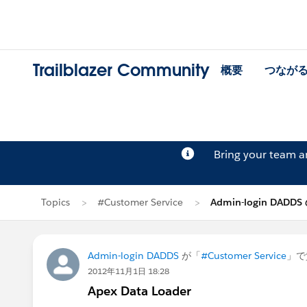
Trailblazer Community
概要
つなが
Bring your team 
Topics
#Customer Service
Admin-login DADD
Admin-login DADDS
が「
#Customer Service
」で
2012年11月1日 18:28
Apex Data Loader