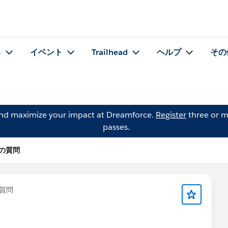
る
イベント
Trailhead
ヘルプ
その
and maximize your impact at Dreamforce.
Register
three or m
passes.
S の質問
質問