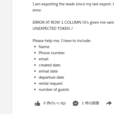
I am exporting the leads since my last export. W
error:
ERROR AT ROW 1 COLUMN (it's given me variou
UNEXPECTED TOKEN /
Please help me. I have to include:
Name
Phone number
email
created date
arrival date
departure date
rental request
number of guests
0 件のいいね!
1 件の回答
Show 