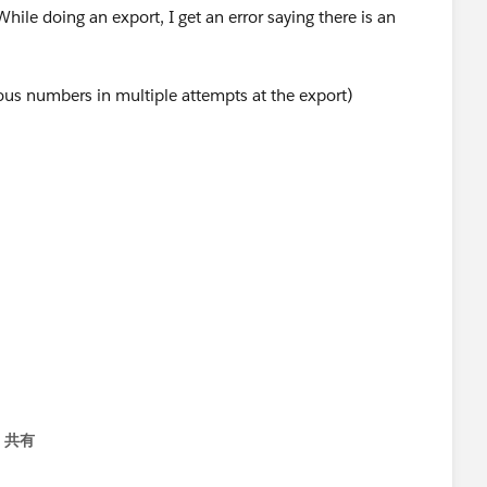
hile doing an export, I get an error saying there is an
s numbers in multiple attempts at the export)
共有
menu