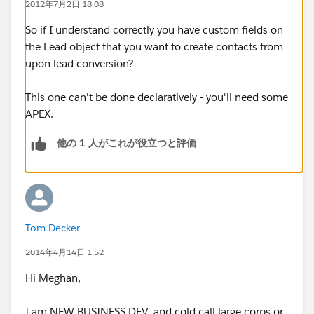
2012年7月2日 18:08
So if I understand correctly you have custom fields on
the Lead object that you want to create contacts from
upon lead conversion?
This one can't be done declaratively - you'll need some
APEX.
他の 1 人がこれが役立つと評価
Tom Decker
2014年4月14日 1:52
Hi Meghan,
I am NEW BUSINESS DEV. and cold call large corps or