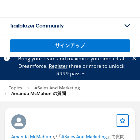
Trailblazer Community
サインアップ
Bring your team and maximize your impact at
Dreamforce.
Register
three or more to unlock
$999 passes.
Topics
#Sales And Marketing
Amanda McMahon の質問
Amanda McMahon
が「
#Sales And Marketing
」で質問