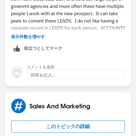
govenmt agencies and more often these have multiple
people I work with at the new prospect. It can take
years to convert these LEADS. I do not like having a
separate record in LEADS for each person. ACCOUNTS
has the ability to add many additional contacts on the
表示件数を増やす
main page. Some of my accounts have more than 8
役立つとしてマーク
Contacts. Can the same be done by adding FIELDS to
LEADS?
コメントを追加
回答を記入...
Sales And Marketing
このトピックの詳細