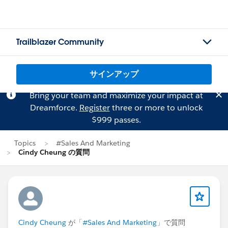
Trailblazer Community
サインアップ
Bring your team and maximize your impact at
Dreamforce.
Register
three or more to unlock
$999 passes.
Topics
#Sales And Marketing
Cindy Cheung の質問
Cindy Cheung
が「
#Sales And Marketing
」で質問