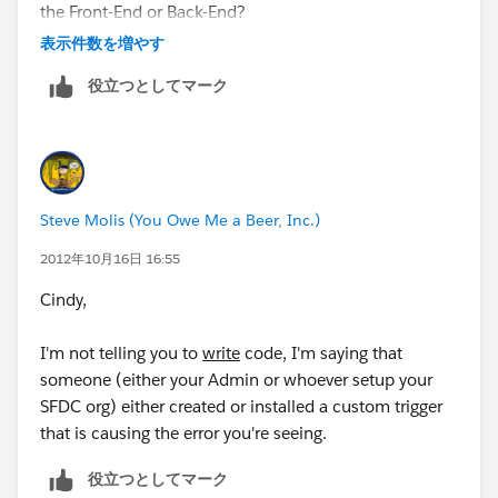
the Front-End or Back-End?
表示件数を増やす
役立つとしてマーク
Steve Molis (You Owe Me a Beer, Inc.)
2012年10月16日 16:55
Cindy,
I'm not telling you to
write
code, I'm saying that
someone (either your Admin or whoever setup your
SFDC org) either created or installed a custom trigger
that is causing the error you're seeing.
役立つとしてマーク