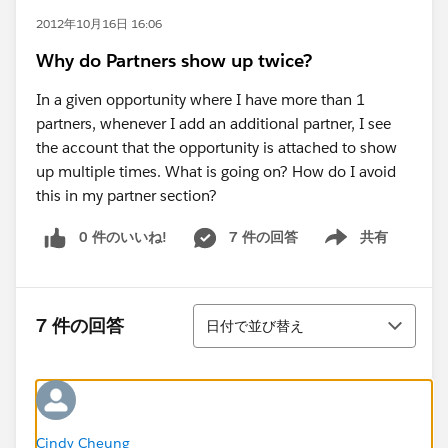
2012年10月16日 16:06
Why do Partners show up twice?
In a given opportunity where I have more than 1
partners, whenever I add an additional partner, I see
the account that the opportunity is attached to show
up multiple times. What is going on? How do I avoid
this in my partner section?
0 件のいいね!
7 件の回答
共有
Show menu
並び替え
7 件の回答
日付で並び替え
Cindy Cheung