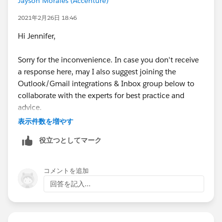
Jayson Morales (Accenture)
2021年2月26日 18:46
Hi Jennifer,
Sorry for the inconvenience. In case you don't receive
a response here, may I also suggest joining the
Outlook/Gmail integrations & Inbox group below to
collaborate with the experts for best practice and
advice.
表示件数を増やす
https://trailblazers.salesforce.com/_ui/core/chatter/
役立つとしてマーク
groups/GroupProfilePage?g=0F9300000009M90CAE
Hope that helps.
コメントを追加
回答を記入...
Regards,
Jayson