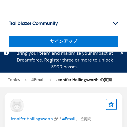
Trailblazer Community
サインアップ
Bring your team and maximize your impact at
Dreamforce.
Register
three or more to unlock
$999 passes.
Topics
#Email
Jennifer Hollingsworth の質問
Jennifer Hollingsworth
が「
#Email
」で質問