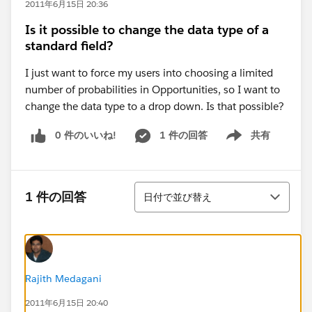
2011年6月15日 20:36
Is it possible to change the data type of a
standard field?
I just want to force my users into choosing a limited
number of probabilities in Opportunities, so I want to
change the data type to a drop down. Is that possible?
0 件のいいね!
1 件の回答
共有
Show menu
並び替え
1 件の回答
日付で並び替え
Rajith Medagani
2011年6月15日 20:40