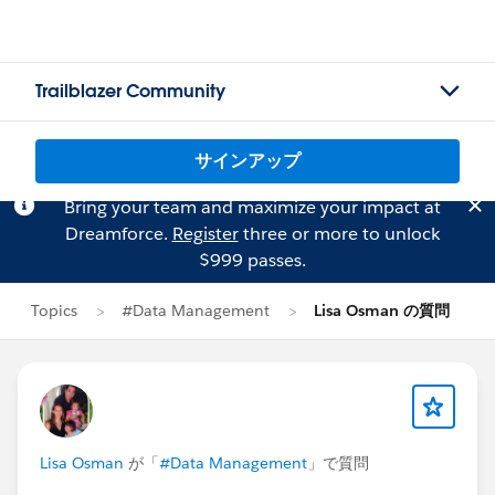
Trailblazer Community
サインアップ
Bring your team and maximize your impact at
Dreamforce.
Register
three or more to unlock
$999 passes.
Topics
#Data Management
Lisa Osman の質問
Lisa Osman
が「
#Data Management
」で質問