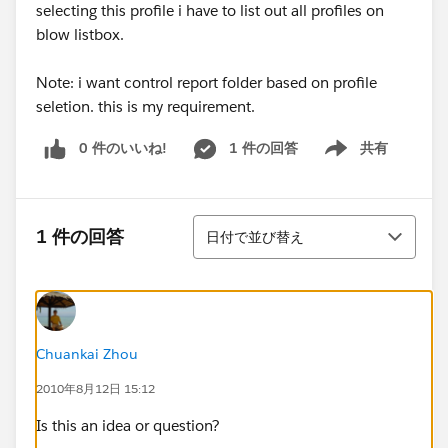
selecting this profile i have to list out all profiles on
blow listbox.
Note: i want control report folder based on profile
seletion. this is my requirement.
0 件のいいね!
1 件の回答
共有
Show menu
並び替え
1 件の回答
日付で並び替え
Chuankai Zhou
2010年8月12日 15:12
Is this an idea or question?