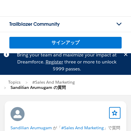
Trailblazer Community
サインアップ
Bring your team and maximize your impact at
Dreamforce.
Register
three or more to unlock
$999 passes.
Topics
#Sales And Marketing
Sandilian Arumugam の質問
Sandilian Arumugam
が「
#Sales And Marketing
」で質問