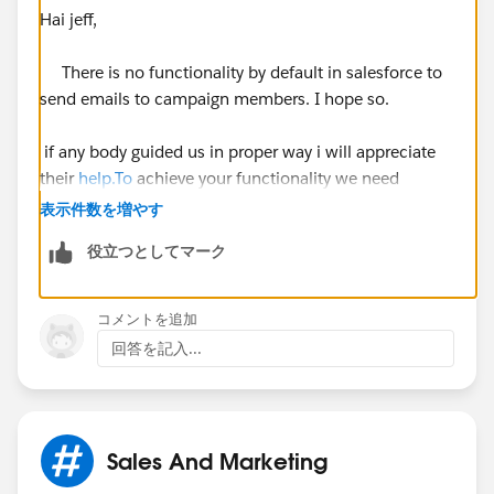
Hai jeff,
There is no functionality by default in salesforce to
send emails to campaign members. I hope so.
if any body guided us in proper way i will appreciate
their
help.To
achieve your functionality we need
表示件数を増やす
to write Apex code for that.
役立つとしてマーク
Regards,
コメントを追加
Haribabu Amudalapalli
回答を記入...
Sales And Marketing