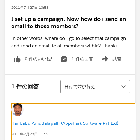
2011年7月27日 13:53
I set up a campaign. Now how do i send an
email to those members?
In other words, whare do I go to select that campaign
and send an email to all members within? thanks.
0 件のいいね!
1 件の回答
共有
Show menu
並び替え
1 件の回答
日付で並び替え
Haribabu Amudalapalli (Appshark Software Pvt Ltd)
2011年7月28日 11:59