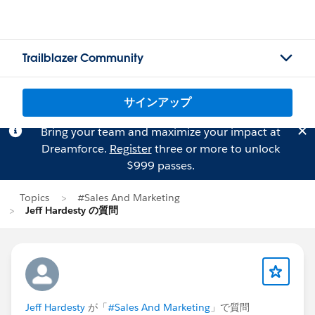
Trailblazer Community
サインアップ
Bring your team and maximize your impact at
Dreamforce.
Register
three or more to unlock
$999 passes.
Topics
#Sales And Marketing
Jeff Hardesty の質問
Jeff Hardesty
が「
#Sales And Marketing
」で質問