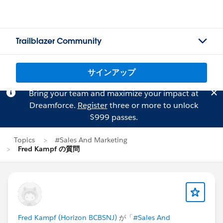
Trailblazer Community
サインアップ
Bring your team and maximize your impact at
Dreamforce.
Register
three or more to unlock
$999 passes.
Topics
#Sales And Marketing
Fred Kampf の質問
Fred Kampf (Horizon BCBSNJ)
が「
#Sales And