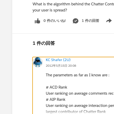
What is the algorithm behind the Chatter Cont
your user is spread?
0 件のいいね!
1 件の回答
Show 
1 件の回答
KC Shafer (2U)
2012年5月15日 20:08
The parameters as far as I know are :
# ACD Rank
User ranking on average comments rec
# AIP Rank
User ranking on average interaction per
largest contributor of Chatter Rank