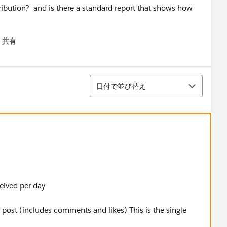
ribution? and is there a standard report that shows how
共有
menu
並び替え
日付で並び替え
eived per day
 post (includes comments and likes) This is the single