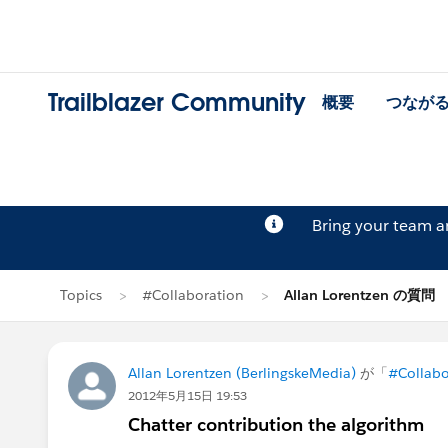
Trailblazer Community
概要
つなが
Bring your team 
Topics
#Collaboration
Allan Lorentzen の質問
Allan Lorentzen (BerlingskeMedia)
が「
#Collabo
2012年5月15日 19:53
Chatter contribution the algorithm