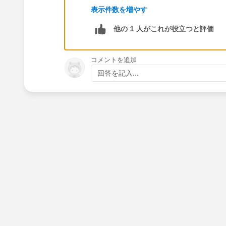
# CC Rank
表示件数を増やす
User ranking on comments they create
他の 1 人がこれが役立つと評価
# CR Rank
User ranking based on comments recei
# F Rank
コメントを追加
User ranking based on number of follo
回答を記入...
# Likes Received Rank
User ranking based on number of likes
# PC Rank
User ranking based on posts on person
# PR Ranking
User ranking on posts on personal wall
# Ranking
Overall chatter “influence” ranking
# Chatter Rank
Score from (1-100) like grade school
You can read more on the discussion of
http://success.salesforce.com/ide
parameters as far as is known, however