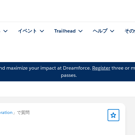
る
イベント
Trailhead
ヘルプ
その
and maximize your impact at Dreamforce.
Register
three or m
passes.
ration
」で質問