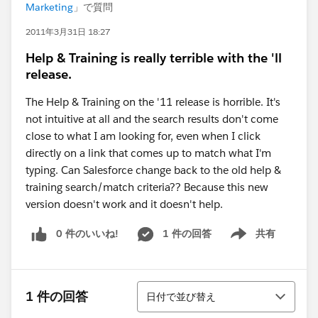
Marketing
」で質問
2011年3月31日 18:27
Help & Training is really terrible with the 'll
release.
The Help & Training on the '11 release is horrible. It's
not intuitive at all and the search results don't come
close to what I am looking for, even when I click
directly on a link that comes up to match what I'm
typing. Can Salesforce change back to the old help &
training search/match criteria?? Because this new
version doesn't work and it doesn't help.
0 件のいいね!
1 件の回答
共有
Show menu
並び替え
1 件の回答
日付で並び替え