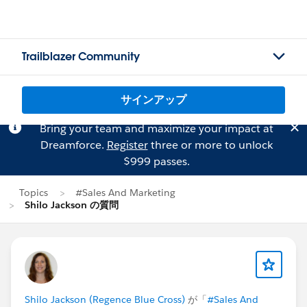
Trailblazer Community
サインアップ
Bring your team and maximize your impact at
Dreamforce.
Register
three or more to unlock
$999 passes.
Topics
#Sales And Marketing
Shilo Jackson の質問
Shilo Jackson (Regence Blue Cross)
が「
#Sales And