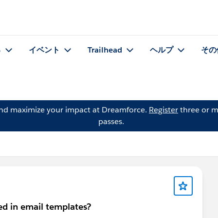
る
イベント
Trailhead
ヘルプ
その
and maximize your impact at Dreamforce.
Register
three or m
passes.
ed in email templates?