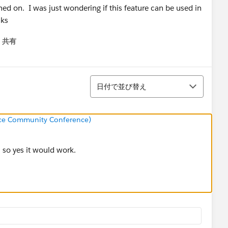
ned on. I was just wondering if this feature can be used in
nks
共有
menu
並び替え
日付で並び替え
rce Community Conference)
, so yes it would work.