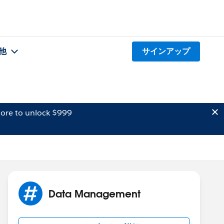
他
サインアップ
ore to unlock $999
Data Management