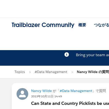
Trailblazer Community
概要
つなが
Bring your team 
Topics
#Data Management
Nancy Wilde の質問
Nancy Wilde
が「
#Data Management
」で質問
2013年10月11日 14:49
Can State and Country Picklists be us