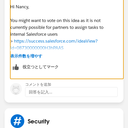
Hi Nancy,
You might want to vote on this idea as it is not
currently possible for partners to assign tasks to
internal Salesforce users
>
https://success.salesforce.com/ideaView?
id=08730000000H3hPAAS
表示件数を増やす
役立つとしてマーク
コメントを追加
回答を記入...
Security