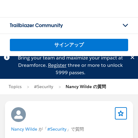
Trailblazer Community
サインアップ
Bring your team and maximize your impact at
Dreamforce.
Register
three or more to unlock
$999 passes.
Topics
#Security
Nancy Wilde の質問
Nancy Wilde
が「
#Security
」で質問