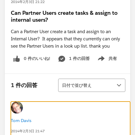
2014年2月3日 21:22
Can Partner Users create tasks & assign to
internal users?
Can a Partner User create a task and assign to an
Internal User? It appears that they currently can only
see the Partner Users in a look up list. thank you
0 件のいいね!
1 件の回答
共有
Show menu
並び替え
1 件の回答
日付で並び替え
Tom Davis
2014年2月3日 21:47