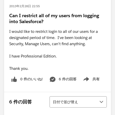
2013年2月28日 22:55
Can I restrict all of my users from logging
into Salesforce?
I would like to restrict login to all of our users for a
designated period of time. I've been looking at
Security, Manage Users, can't find anything.
I have Professional Edition.
Thank you.
0 件のいいね!
6 件の回答
共有
Show menu
並び替え
6 件の回答
日付で並び替え