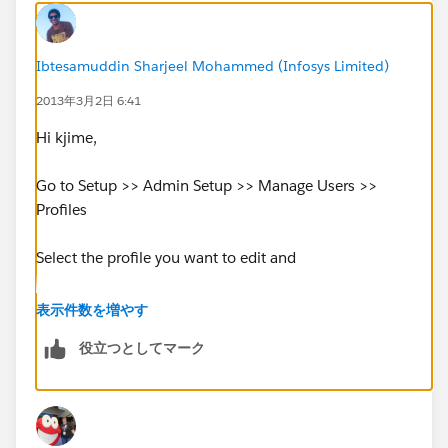
Ibtesamuddin Sharjeel Mohammed (Infosys Limited)
2013年3月2日 6:41
Hi kjime,
Go to Setup >> Admin Setup >> Manage Users >>
Profiles
Select the profile you want to edit and
Under System section, select login hours.
表示件数を増やす
役立つとしてマーク
There you can do the needed settings!