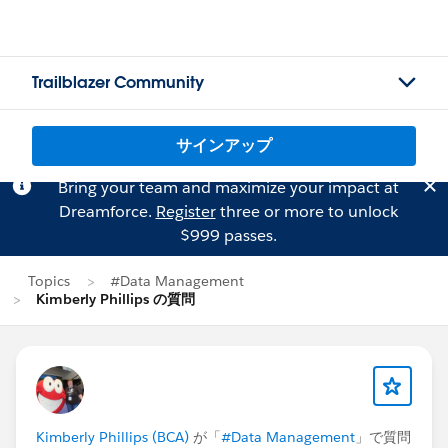
Trailblazer Community
サインアップ
Bring your team and maximize your impact at
Dreamforce.
Register
three or more to unlock
$999 passes.
Topics
#Data Management
Kimberly Phillips の質問
Kimberly Phillips (BCA)
が「
#Data Management
」で質問