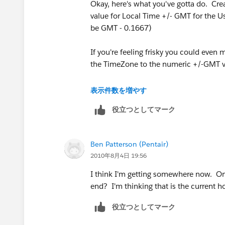
Okay, here's what you've gotta do. Crea
(( TODAY() >= DATE(2013,3,10)) && (
value for Local Time +/- GMT for the 
be GMT - 0.1667)
(( TODAY() >= DATE(2014,3,9)) && (TO
If you're feeling frisky you could even 
(( TODAY() >= DATE(2015,3,8)) && (T
the TimeZone to the numeric +/-GMT v
,(4/24),(5/24))
Then amend your formula to use this fi
表示件数を増やす
役立つとしてマーク
VALIDATION:
VALUE(MID (TEXT (NOW() - $User.Loca
OR(
Ben Patterson (Pentair)
2010年8月4日 19:56
AND( Parts__r.Site__c = "E" ,
I think I'm getting somewhere now. One
VALUE (MID(TEXT(NOW() - $User.Time_Of
end? I'm thinking that is the current h
役立つとしてマーク
AND( Parts__r.Site__c = "W" ,