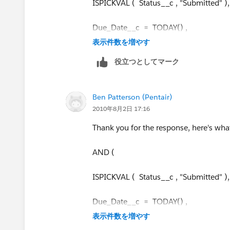
ISPICKVAL ( Status__c , "Submitted" ),
Due_Date__c = TODAY() ,
表示件数を増やす
Current time <= 4 pm eastern time
役立つとしてマーク
)"
Ben Patterson (Pentair)
2010年8月2日 17:16
Thank you for the response, here's what
AND (
ISPICKVAL ( Status__c , "Submitted" ),
Due_Date__c = TODAY() ,
表示件数を増やす
Current time <= 4 pm eastern time