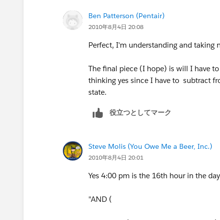
VALUE (MID(TEXT( NOW() - $User.Time_
Ben Patterson (Pentair)
2010年8月4日 20:08
)
Perfect, I'm understanding and taking 
The final piece (I hope) is will I have t
thinking yes since I have to subtract f
state.
役立つとしてマーク
Steve Molis (You Owe Me a Beer, Inc.)
2010年8月4日 20:01
Yes 4:00 pm is the 16th hour in the da
"AND (