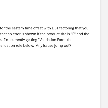
d for the eastern time offset with DST factoring that you
that an error is shown if the product site is "E" and the
m. I'm currently getting "Validation Formula
 validation rule below. Any issues jump out?
TODAY() <= DATE(2010,11,7))) ||
TODAY() <= DATE(2011,11,6))) ||
TODAY() <= DATE(2012,11,4))) ||