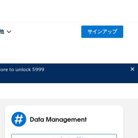
他
サインアップ
ore to unlock $999
Data Management