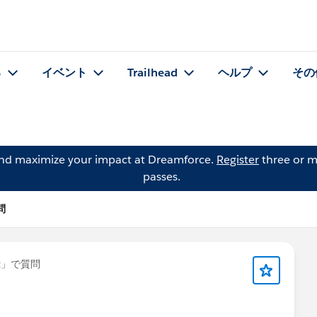
る
イベント
Trailhead
ヘルプ
その
and maximize your impact at Dreamforce.
Register
three or m
passes.
問
t
」で質問