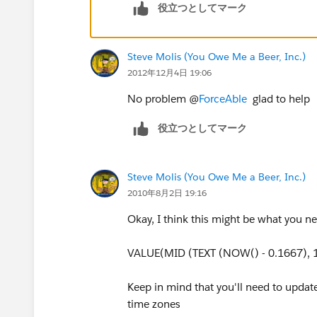
役立つとしてマーク
Steve Molis (You Owe Me a Beer, Inc.)
2012年12月4日 19:06
No problem @
ForceAble
glad to help
役立つとしてマーク
Steve Molis (You Owe Me a Beer, Inc.)
2010年8月2日 19:16
Okay, I think this might be what you n
VALUE(MID (TEXT (NOW() - 0.1667), 1
Keep in mind that you'll need to updat
time zones