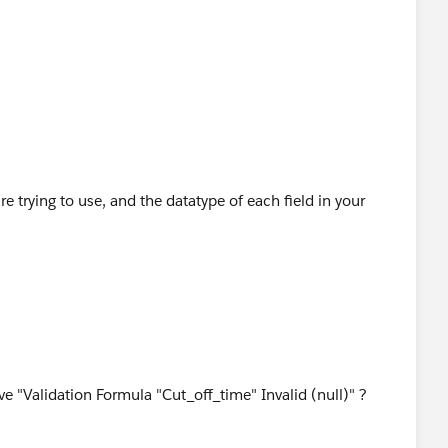
ing/help/pub/UserEdSolution?
s%3A%2F%2Fna2.salesforce.com%2F_ui%2Ftraining%
str%3Dtime%2Bformula&ps=1&orgId=00D0000000000
e trying to use, and the datatype of each field in your
e "Validation Formula "Cut_off_time" Invalid (null)" ?