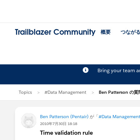
Trailblazer Community
概要
つなが
Bring your team 
Topics
#Data Management
Ben Patterson の質
Ben Patterson (Pentair)
が「
#Data Managemen
2010年7月30日 18:18
Time validation rule