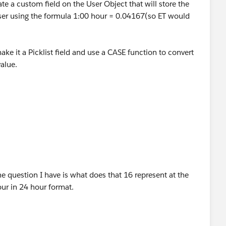
te a custom field on the User Object that will store the
TODAY() <= DATE(2013,11,3))) ||
User using the formula 1:00 hour = 0.04167(so ET would
DAY() <= DATE(2014,11,2))) ||
make it a Picklist field and use a CASE function to convert
ODAY() <= DATE(2015,11,1)))
alue.
eld:
lTime__c), 12, 2)) >= 16
 question I have is what does that 16 represent at the
fset_EST__c ), 12, 5) ) > 14 ) ,
our in 24 hour format.