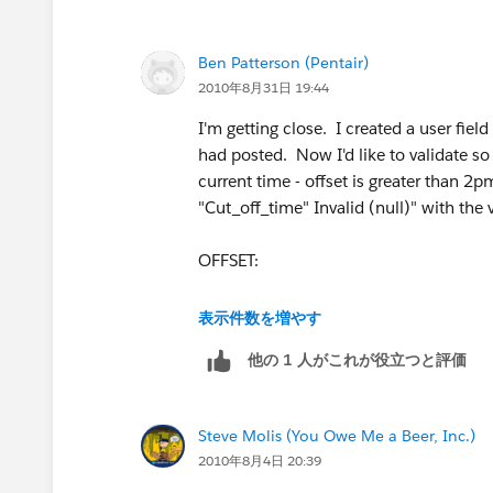
Ben Patterson (Pentair)
2010年8月31日 19:44
I'm getting close. I created a user fiel
had posted. Now I'd like to validate so 
current time - offset is greater than 2p
"Cut_off_time" Invalid (null)" with the
OFFSET:
IF(
表示件数を増やす
他の 1 人がこれが役立つと評価
(( TODAY() >= DATE(2010,3,14)) && (
(( TODAY() >= DATE(2011,3,13)) && (
Steve Molis (You Owe Me a Beer, Inc.)
2010年8月4日 20:39
(( TODAY() >= DATE(2012,3,11)) && (