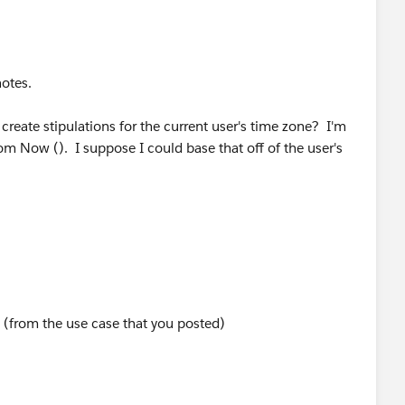
Offset_EST__c ), 12, 5) )> 17 )
notes.
o create stipulations for the current user's time zone? I'm
rom Now (). I suppose I could base that off of the user's
y (from the use case that you posted)