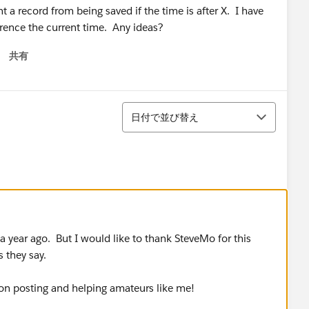
nt a record from being saved if the time is after X. I have
erence the current time. Any ideas?
共有
 menu
並び替え
日付で並び替え
 year ago. But I would like to thank SteveMo for this
 they say.
n posting and helping amateurs like me!