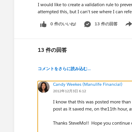
I would like to create a validation rule to preve
attempted this, but I can't see where I can ref
0 件のいいね!
13 件の回答
Show
13 件の回答
コメントをさらに読み込む...
Candy Weekes (Manulife Financial)
2012年12月3日 6:12
I know that this was posted more than a
post as it saved me, on the11th hour, as
Thanks SteveMo!! Hope you continue o