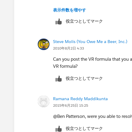
https://na1.salesforce.com/_ui/train
表示件数を増やす
id=50130000000MBHR&retURL=http
役立つとしてマーク
2Fhelp%2FCombinedSearchPage%3F
62
Steve Molis (You Owe Me a Beer, Inc.)
2010年8月2日 4:33
Can you post the VR formula that you ar
VR formula?
役立つとしてマーク
Ramana Reddy Maddikunta
2015年6月25日 15:25
@Ben Patterson, were you able to resolv
役立つとしてマーク