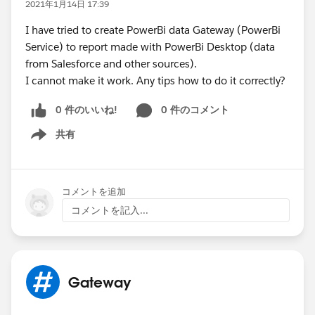
2021年1月14日 17:39
I have tried to create PowerBi data Gateway (PowerBi
Service) to report made with PowerBi Desktop (data
from Salesforce and other sources).
I cannot make it work. Any tips how to do it correctly?
0 件のいいね!
0 件のコメント
共有
Show menu
コメントを追加
コメントを記入...
Gateway