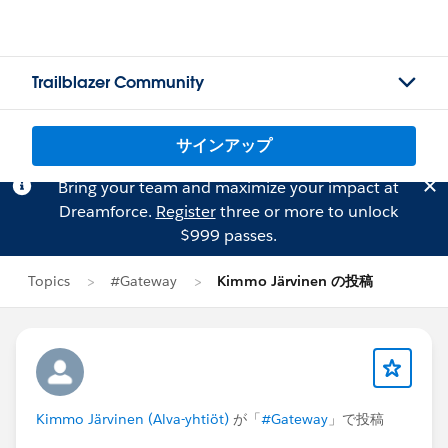
Trailblazer Community
サインアップ
Bring your team and maximize your impact at
Dreamforce.
Register
three or more to unlock
$999 passes.
Topics
#Gateway
Kimmo Järvinen の投稿
Kimmo Järvinen (Alva-yhtiöt)
が「
#Gateway
」で投稿