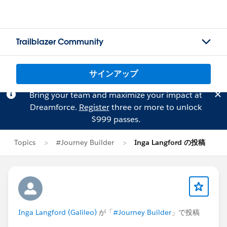
Trailblazer Community
サインアップ
Bring your team and maximize your impact at
Dreamforce.
Register
three or more to unlock
$999 passes.
Topics
#Journey Builder
Inga Langford の投稿
Inga Langford (Galileo)
が「
#Journey Builder
」で投稿