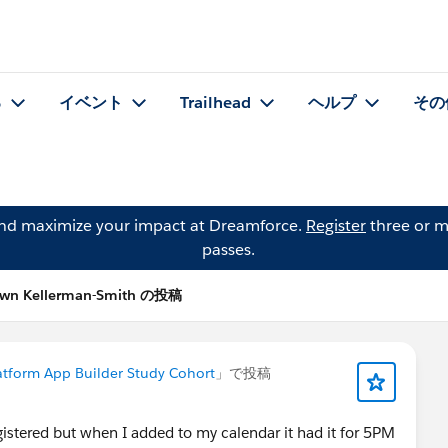
る
イベント
Trailhead
ヘルプ
その
and maximize your impact at Dreamforce.
Register
three or m
passes.
wn Kellerman-Smith の投稿
atform App Builder Study Cohort
」で投稿
egistered but when I added to my calendar it had it for 5PM