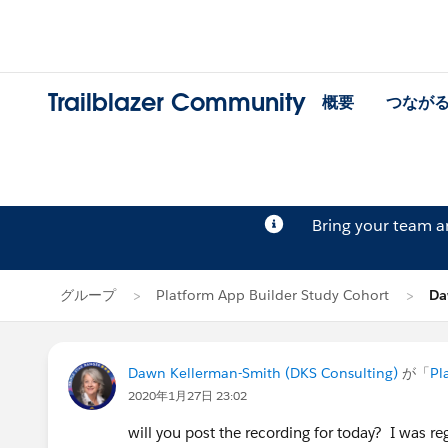
Trailblazer Community
概要
つなが
Bring your team 
グループ
Platform App Builder Study Cohort
Da
Dawn Kellerman-Smith (DKS Consulting)
が「
Pl
2020年1月27日 23:02
will you post the recording for today? I was r