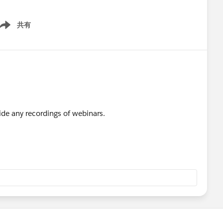
共有
ow menu
de any recordings of webinars.