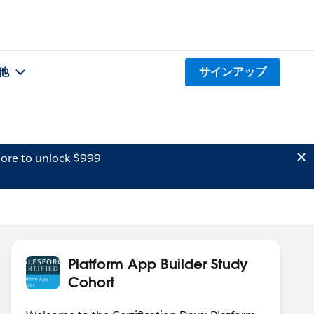
他
サインアップ
ore to unlock $999
Platform App Builder Study
Cohort