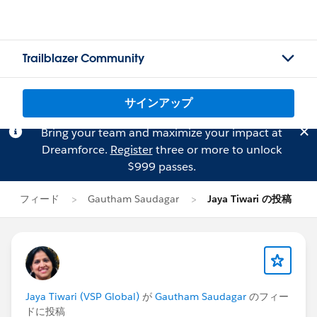
Trailblazer Community
サインアップ
Bring your team and maximize your impact at
Dreamforce.
Register
three or more to unlock
$999 passes.
フィード
Gautham Saudagar
Jaya Tiwari の投稿
Jaya Tiwari (VSP Global)
が
Gautham Saudagar
のフィー
ドに投稿