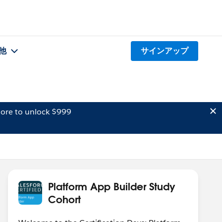
他
サインアップ
ore to unlock $999
Platform App Builder Study
Cohort