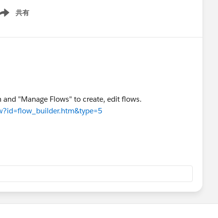
共有
ow menu
un and "Manage Flows" to create, edit flows.
ew?id=flow_builder.htm&type=5