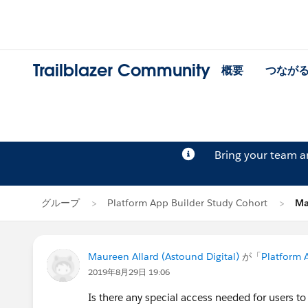
Trailblazer Community
概要
つなが
Bring your team 
グループ
Platform App Builder Study Cohort
Ma
Maureen Allard (Astound Digital)
が「
Platform 
2019年8月29日 19:06
Is there any special access needed for users to