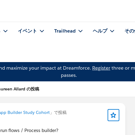
る
イベント
Trailhead
ヘルプ
その
and maximize your impact at Dreamforce.
Register
three or m
passes.
ureen Allard の投稿
App Builder Study Cohort
」で投稿
 run flows / Process builder?