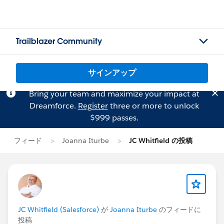
Trailblazer Community
サインアップ
Bring your team and maximize your impact at
Dreamforce.
Register
three or more to unlock
$999 passes.
フィード
Joanna Iturbe
JC Whitfield の投稿
JC Whitfield (Salesforce)
が
Joanna Iturbe
のフィードに
投稿