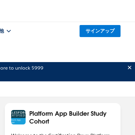
他
サインアップ
ore to unlock $999
Platform App Builder Study
Cohort