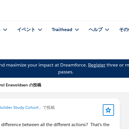
る
イベント
Trailhead
ヘルプ
その
and maximize your impact at Dreamforce.
Register
three or m
passes.
rol Enevoldsen の投稿
uilder Study Cohort
」で投稿
ifference between all the different actions? That's the