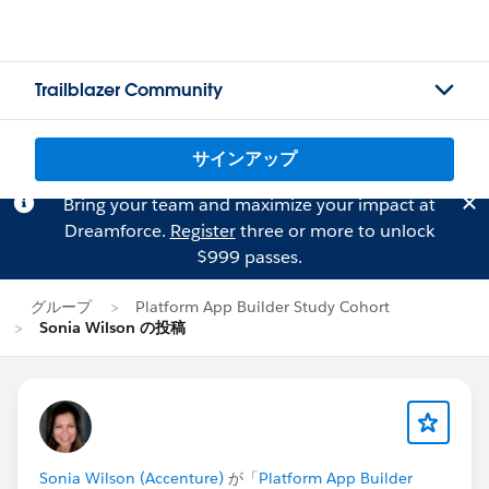
Trailblazer Community
サインアップ
Bring your team and maximize your impact at
Dreamforce.
Register
three or more to unlock
$999 passes.
グループ
Platform App Builder Study Cohort
Sonia Wilson の投稿
Sonia Wilson (Accenture)
が「
Platform App Builder