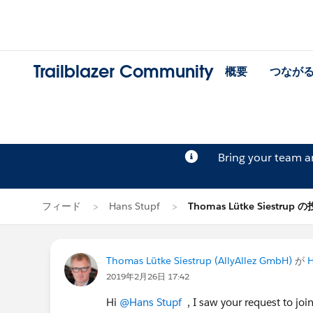
Trailblazer Community
概要
つなが
Bring your team 
フィード
Hans Stupf
Thomas Lütke Siestrup 
Thomas Lütke Siestrup (AllyAllez GmbH)
が
H
2019年2月26日 17:42
Hi
@Hans Stupf
, I saw your request to joi