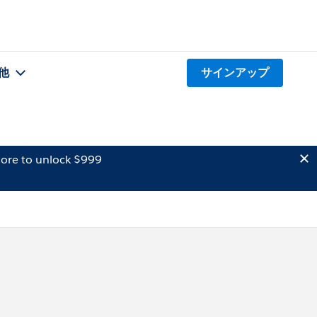
他
サインアップ
ore to unlock $999