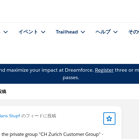
る
イベント
Trailhead
ヘルプ
その
and maximize your impact at Dreamforce.
Register
three or m
passes.
の投稿
ans Stupf
のフィードに投稿
n the private group "CH Zurich Customer Group" -