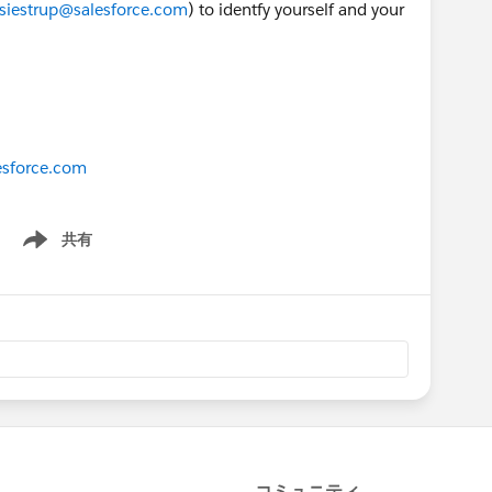
esiestrup@salesforce.com
) to identfy yourself and your
esforce.com
共有
Show menu