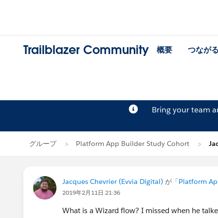
Trailblazer Community
概要
つなが
Bring your team 
グループ
Platform App Builder Study Cohort
Ja
Jacques Chevrier (Evvia Digital)
が「
Platform Ap
2019年2月11日 21:36
What is a Wizard flow? I missed when he talke