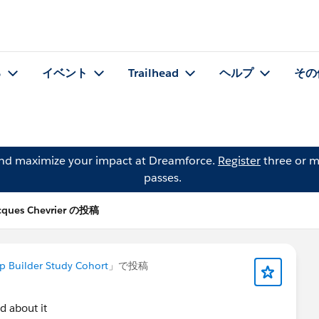
る
イベント
Trailhead
ヘルプ
その
and maximize your impact at Dreamforce.
Register
three or m
passes.
cques Chevrier の投稿
p Builder Study Cohort
」で投稿
d about it