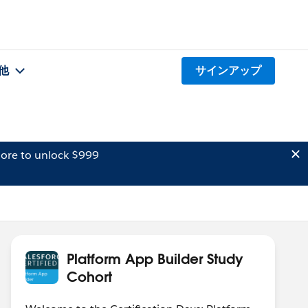
他
サインアップ
ore to unlock $999
Platform App Builder Study
Cohort