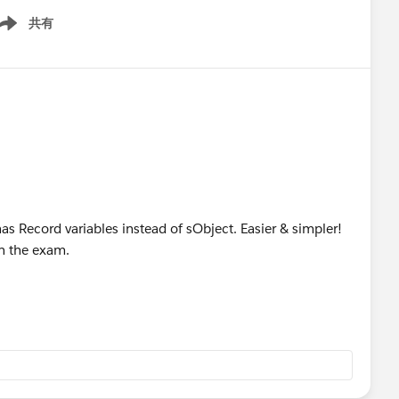
共有
ow menu
has Record variables instead of sObject. Easier & simpler!
on the exam.