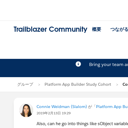
Trailblazer Community
概要
つなが
Bring your team 
グループ
Platform App Builder Study Cohort
Co
Connie Weidman (Slalom)
が「
Platform App Bu
2019年2月13日 19:29
Also, can he go into things like sObject variabl