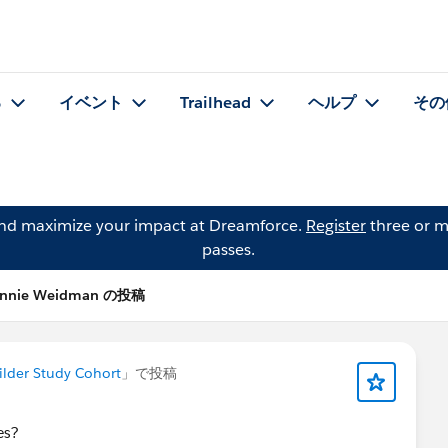
る
イベント
Trailhead
ヘルプ
その
and maximize your impact at Dreamforce.
Register
three or m
passes.
nnie Weidman の投稿
ilder Study Cohort
」で投稿
es?