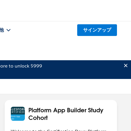
他
サインアップ
ore to unlock $999
Platform App Builder Study
Cohort