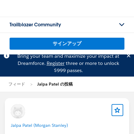
Trailblazer Community
サインアップ
Bring your team and maximize your impact at
Dreamforce.
Register
three or more to unlock
$999 passes.
フィード
Jalpa Patel の投稿
Jalpa Patel (Morgan Stanley)