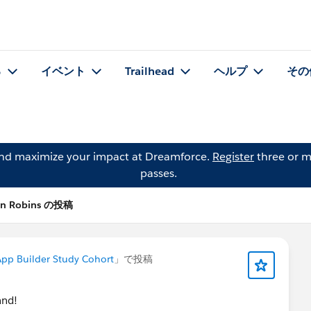
る
イベント
Trailhead
ヘルプ
その
and maximize your impact at Dreamforce.
Register
three or m
passes.
n Robins の投稿
App Builder Study Cohort
」で投稿
and!