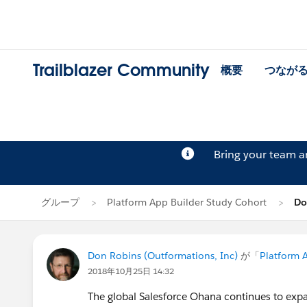
Trailblazer Community
概要
つなが
Bring your team 
グループ
Platform App Builder Study Cohort
Do
Don Robins (Outformations, Inc)
が「
Platform 
2018年10月25日 14:32
The global Salesforce Ohana continues to exp