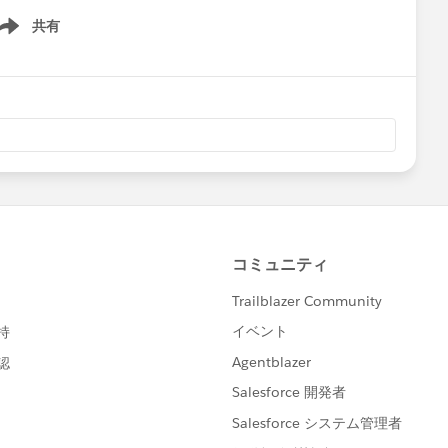
共有
ow menu