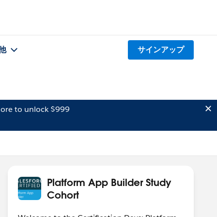
他
サインアップ
ore to unlock $999
Platform App Builder Study
Cohort