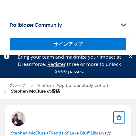
Trailblazer Community
サインアップ
Bring your team and maximize your impact at
Dreamforce.
Register
three or more to unlock
$999 passes.
グループ
Platform App Builder Study Cohort
Stephen McClure の投稿
Stephen McClure (Friends of Lake Bluff Library)
が