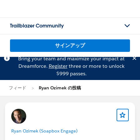
Trailblazer Community
サインアップ
Bring your team and maximize your impact at
Dreamforce.
Register
three or more to unlock
$999 passes.
フィード
Ryan Ozimek の投稿
Ryan Ozimek (Soapbox Engage)