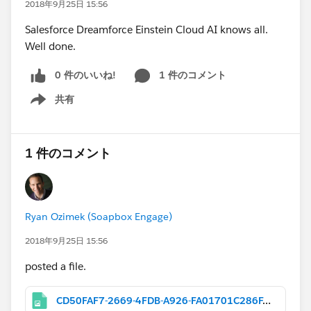
2018年9月25日 15:56
Salesforce Dreamforce Einstein Cloud AI knows all.
Well done.
0 件のいいね!
1 件のコメント
共有
Show menu
1 件のコメント
Ryan Ozimek (Soapbox Engage)
2018年9月25日 15:56
posted a file.
CD50FAF7-2669-4FDB-A926-FA01701C286F.jpeg