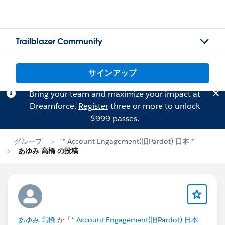
Trailblazer Community
サインアップ
Bring your team and maximize your impact at
Dreamforce.
Register
three or more to unlock
$999 passes.
グループ
* Account Engagement(旧Pardot) 日本 *
あゆみ 高橋 の投稿
あゆみ 高橋
が「
* Account Engagement(旧Pardot) 日本