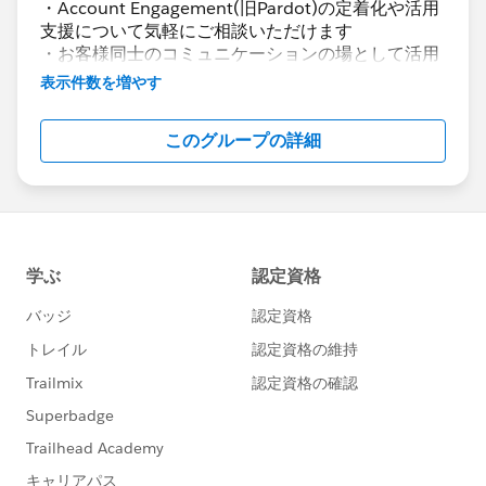
・Account Engagement(旧Pardot)の定着化や活用
支援について気軽にご相談いただけます
・お客様同士のコミュニケーションの場として活用
いただけます
表示件数を増やす
Account Engagement(旧Pardot)に関する総合コミ
このグループの詳細
ュニティとしてお役立てください！
https://www.salesforce.com/jp/products/pardot
/overview
***********************
このグループは株式会社セールスフォース・ジャパ
ンの社員によって管理、運営されています。
「Trailblazer Community オンライン行動規範」に
https://trailhead.salesforce.com/ja/trailblazerco
mmunity/code-of-conduct
このグループ内での発言はForward Looking