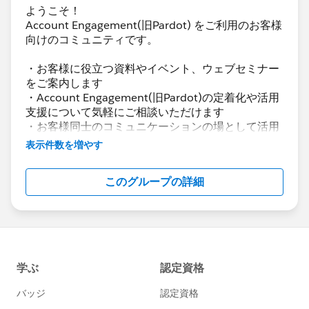
ようこそ！
Account Engagement(旧Pardot) をご利用のお客様
向けのコミュニティです。
・お客様に役立つ資料やイベント、ウェブセミナー
をご案内します
・Account Engagement(旧Pardot)の定着化や活用
支援について気軽にご相談いただけます
・お客様同士のコミュニケーションの場として活用
いただけます
表示件数を増やす
Account Engagement(旧Pardot)に関する総合コミ
このグループの詳細
ュニティとしてお役立てください！
https://www.salesforce.com/jp/products/pardot
/overview
***********************
このグループは株式会社セールスフォース・ジャパ
ンの社員によって管理、運営されています。
「Trailblazer Community オンライン行動規範」に