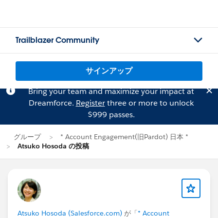
Trailblazer Community
サインアップ
Bring your team and maximize your impact at
Dreamforce.
Register
three or more to unlock
$999 passes.
グループ
* Account Engagement(旧Pardot) 日本 *
Atsuko Hosoda の投稿
Atsuko Hosoda (Salesforce.com)
が「
* Account