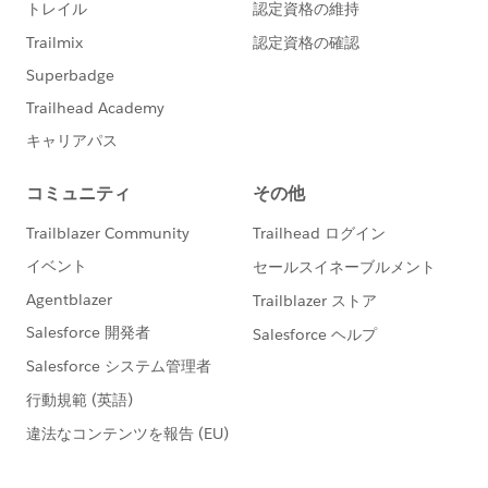
https://trailhead.salesforce.com/ja/trailblazerco
mmunity/code-of-conduct
このグループ内での発言はForward Looking
http://investor.salesforce.com/about-
us/investor/forward-looking-
statements/default.aspx
また本プログラムの利用規約も併せてご覧くださ
https://www.salesforce.com/jp/company/progra
m-agreement
※こちらでの回答はあくまで社員もしくは有識者の
「アドバイス」となります。正式な回答が必要な場
合はケース起票をお願いします。