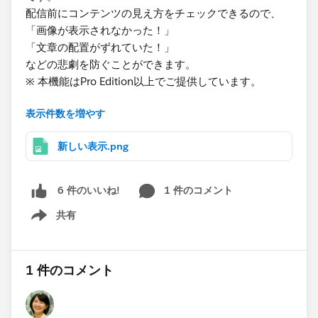
配信前にコンテンツの見え方をチェックできるので、
「画像が表示されなかった！」
「文章の配置がずれていた！」
などの悲劇を防ぐことができます。
※ 本機能はPro Edition以上でご提供しています。
表示件数を増やす
▼ iPhone7～iPhoneXのプレビューはどう見るの？
新しいEmailエディターの『テストタブ』の表示テスト
新しい表示.png
で「＋新しい表示」を押下すると生成されます！（添付
画像参照）
※生成完了まで5分ほどかかります。
1 件のコメント
6 件のいいね!
共有
本機能はPro Edition以上のPardotをお使いの方であれば
Show menu
どなたでもご利用できます。
ぜひ試してみてくださいね！
1 件のコメント