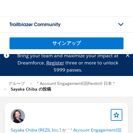
Trailblazer Community
サインアップ
Bring your team and maximize your impact at
Dreamforce.
Register
three or more to unlock
$999 passes.
グループ
* Account Engagement(旧Pardot) 日本 *
Sayaka Chiba の投稿
Sayaka Chiba (REZIL Inc.)
が「
* Account Engagement(旧