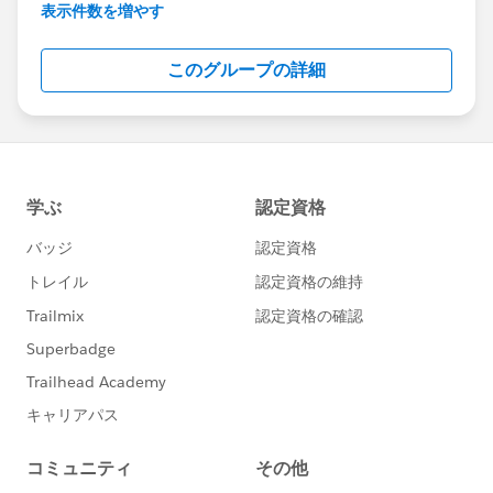
いただけます
表示件数を増やす
Account Engagement(旧Pardot)に関する総合コミ
このグループの詳細
ュニティとしてお役立てください！
https://www.salesforce.com/jp/products/pardot
/overview
***********************
このグループは株式会社セールスフォース・ジャパ
ンの社員によって管理、運営されています。
「Trailblazer Community オンライン行動規範」に
https://trailhead.salesforce.com/ja/trailblazerco
mmunity/code-of-conduct
このグループ内での発言はForward Looking
http://investor.salesforce.com/about-
us/investor/forward-looking-
statements/default.aspx
また本プログラムの利用規約も併せてご覧くださ