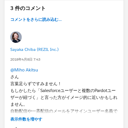
3 件のコメント
コメントをさらに読み込む...
Sayaka Chiba (REZIL Inc.)
2018年4月8日 7:43
@Miho Akitsu
さん
言葉足らずですみません！
もしかしたら「Salesforceユーザーと複数のPardotユー
ザーが紐づく」と言った方がイメージ的に近いかもしれ
ません。
自動配信や一斉配信のメールをアサインユーザー名義で
配信するときに、「このテンプレだとこっちのドメイン
表示件数を増やす
で（メールBがあるユーザーはメールBで送信する）」