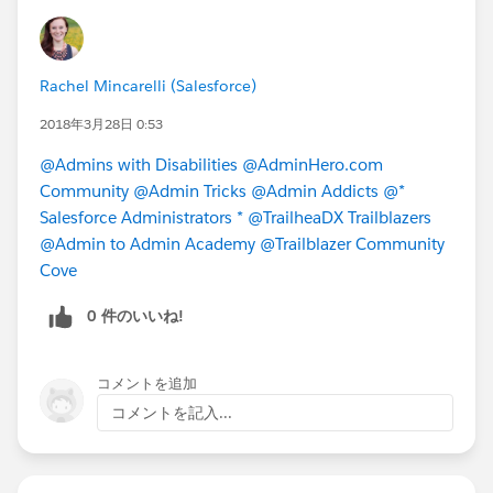
Rachel Mincarelli (Salesforce)
2018年3月28日 0:53
@Admins with Disabilities
@AdminHero.com
Community
@Admin Tricks
@Admin Addicts
@*
Salesforce Administrators *
@TrailheaDX Trailblazers
@Admin to Admin Academy
@Trailblazer Community
Cove
0 件のいいね!
コメントを追加
コメントを記入...