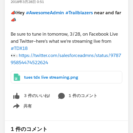
2018年3月28日 0:51
📣Hey
#AwesomeAdmin
#Trailblazers
near and far
📣
Be sure to tune in tomorrow, 3/28, on Facebook Live
and Twitter—here's what we're streaming live from
#TDX18
👀:
https://twitter.com/salesforceadmns/status/9787
95854474522624
tues tdx live streaming.png
1 件のコメント
3 件のいいね!
共有
Show menu
1 件のコメント