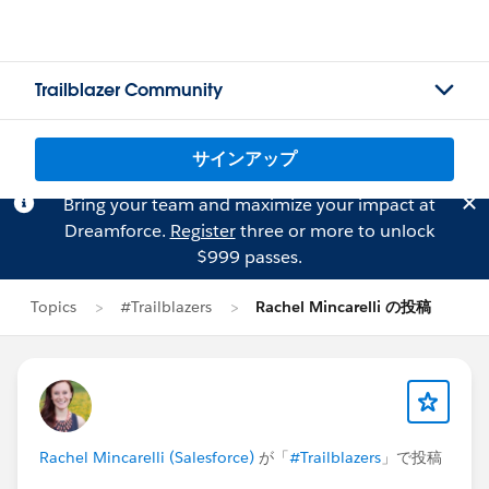
Trailblazer Community
サインアップ
Bring your team and maximize your impact at
Dreamforce.
Register
three or more to unlock
$999 passes.
Topics
#Trailblazers
Rachel Mincarelli の投稿
Rachel Mincarelli (Salesforce)
が「
#Trailblazers
」で投稿