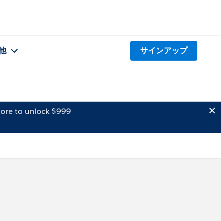
他
サインアップ
ore to unlock $999