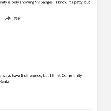
ity is only showing 99 badges. I know it's petty, but
共有
Show menu
 always have 6 difference, but I think Community
 Ranks