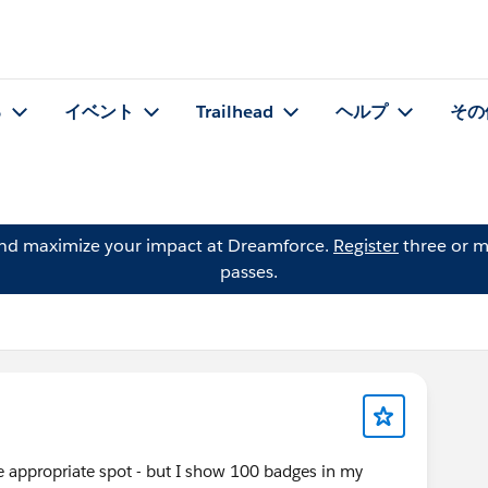
る
イベント
Trailhead
ヘルプ
その
and maximize your impact at Dreamforce.
Register
three or m
passes.
he appropriate spot - but I show 100 badges in my