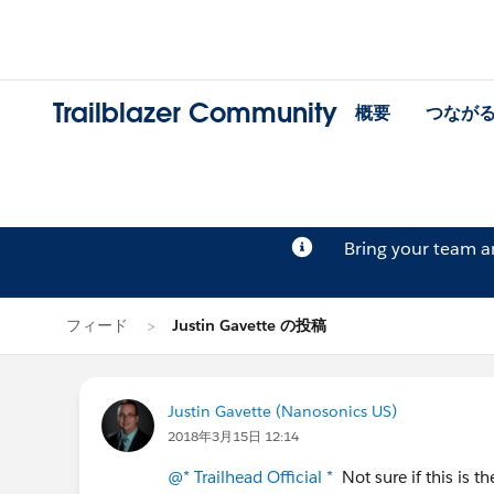
Trailblazer Community
概要
つなが
Bring your team 
フィード
Justin Gavette の投稿
Justin Gavette (Nanosonics US)
2018年3月15日 12:14
@* Trailhead Official *
Not sure if this is t