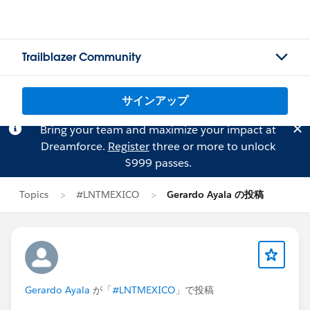
Trailblazer Community
サインアップ
Bring your team and maximize your impact at
Dreamforce.
Register
three or more to unlock
$999 passes.
Topics
#LNTMEXICO
Gerardo Ayala の投稿
Gerardo Ayala
が「
#LNTMEXICO
」で投稿