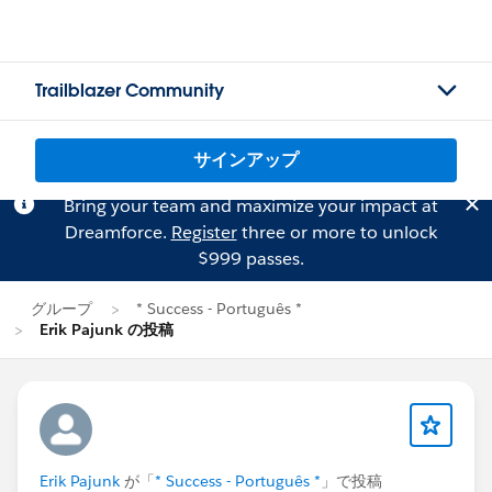
Trailblazer Community
サインアップ
Bring your team and maximize your impact at
Dreamforce.
Register
three or more to unlock
$999 passes.
グループ
* Success - Português *
Erik Pajunk の投稿
Erik Pajunk
が「
* Success - Português *
」で投稿