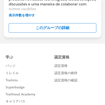
discussões e uma maneira de colaborar com
outros usuários.
表示件数を増やす
O que estará disponível neste grupo?
- Melhores práticas de mercado
このグループの詳細
- Demonstrações e webinars do produto
- Sugestões e documentação
Tópicos:
- Informação sobre novas versões
- Roadmap do produto
- Recomendações sobre funcionalidades
- Treinamento
---------------------------------------
Declaração de confidencialidade
(
http://bit.ly/11YD5E3
)
Este grupo é mantido e moderado por
funcionários da Salesforce. O conteúdo recebido