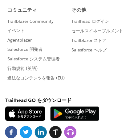
neste grupo se enquadra nas declarações
prospectivas oficiais
(
http://investor.salesforce.com/about-
us/investor/forward-looking-
statements/default.aspx
).