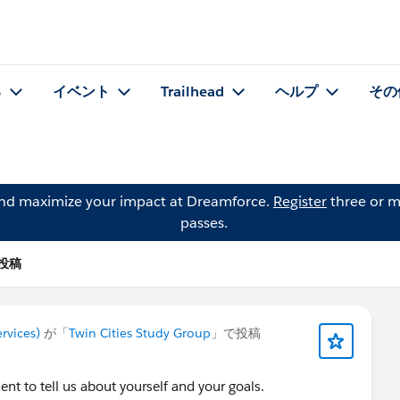
る
イベント
Trailhead
ヘルプ
その
and maximize your impact at Dreamforce.
Register
three or m
passes.
 の投稿
rvices)
が「
Twin Cities Study Group
」で投稿
t to tell us about yourself and your goals.