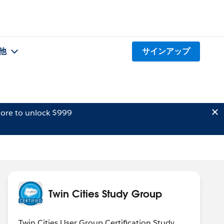
他
サインアップ
ore to unlock $999
Twin Cities Study Group
Twin Cities User Group Certification Study