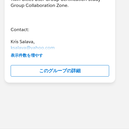
Group Collaboration Zone.
Contact:
ksalava@yahoo.com
表示件数を増やす
lexibrunt@gmail.com
このグループの詳細
The goal of this group is to help you connect
with others in collaborative groups to study
for Salesforce certification exams.
To be a member of this group, you must live
in Minnesota.