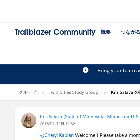
Trailblazer Community
概要
つなが
Bring your team 
グループ
Twin Cities Study Group
Kris Salava
Kris Salava (State of Minnesota, Minnesota IT Se
2018年1月4日 14:32
@Cheryl Kaplan
Welcome!! Please take a momen