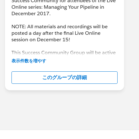
Success Community for attendees of the Live
Online series: Managing Your Pipeline in
December 2017.
NOTE: All materials and recordings will be
posted a day after the final Live Online
session on December 15!
This Success Community Group will be active
until the end of February 2018.
表示件数を増やす
このグループの詳細