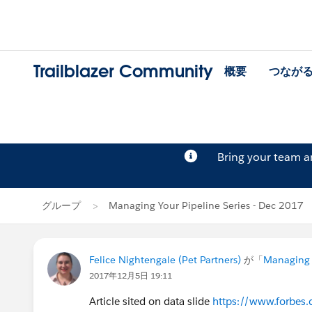
Trailblazer Community
概要
つなが
Bring your team 
グループ
Managing Your Pipeline Series - Dec 2017
Felice Nightengale (Pet Partners)
が「
Managing Y
2017年12月5日 19:11
Article sited on data slide
https://www.forbes.