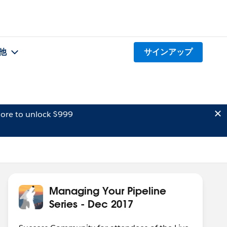
他
サインアップ
ore to unlock $999
Managing Your Pipeline
Series - Dec 2017