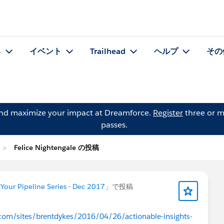
る
イベント
Trailhead
ヘルプ
その
and maximize your impact at Dreamforce.
Register
three or m
passes.
Felice Nightengale の投稿
our Pipeline Series - Dec 2017
」で投稿
com/sites/brentdykes/2016/04/26/actionable-insights-