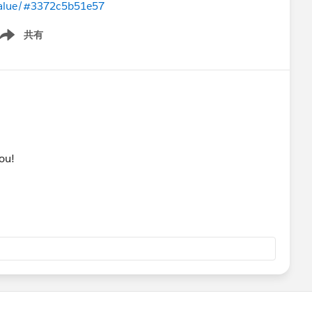
-value/#3372c5b51e57
共有
ow menu
you!