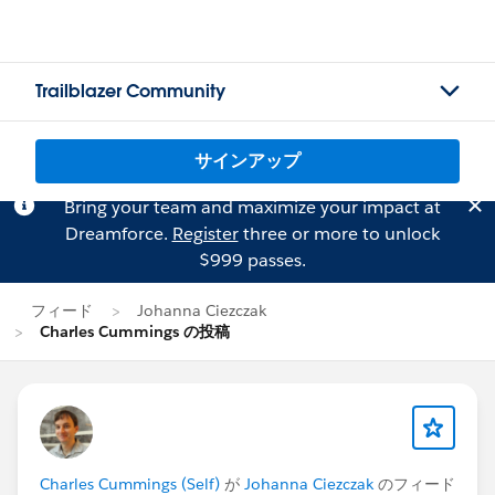
Trailblazer Community
サインアップ
Bring your team and maximize your impact at
Dreamforce.
Register
three or more to unlock
$999 passes.
フィード
Johanna Ciezczak
Charles Cummings の投稿
Charles Cummings (Self)
が
Johanna Ciezczak
のフィード