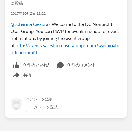
に投稿
2017年10月2日 11:22
@Johanna Ciezczak
Welcome to the DC Nonprofit
User Group. You can RSVP for events/signup for event
notifications by joining the event group
at
http://events.salesforceusergroups.com/washingto
ndcnonprofit
0 件のいいね!
0 件のコメント
共有
Show menu
コメントを追加
コメントを記入...