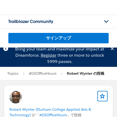
Trailblazer Community
サインアップ
Bring your team and maximize your impact at
Dreamforce.
Register
three or more to unlock
$999 passes.
Topics
#GSOfficeHours
Robert Wynter の投稿
Robert Wynter (Durham College Applied Arts &
Technology)
が「
#GSOfficeHours
」で投稿