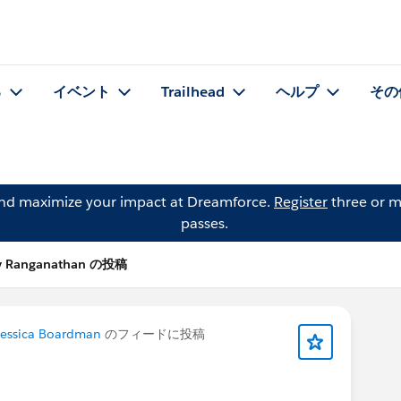
る
イベント
Trailhead
ヘルプ
その
and maximize your impact at Dreamforce.
Register
three or m
passes.
my Ranganathan の投稿
Jessica Boardman
のフィードに投稿