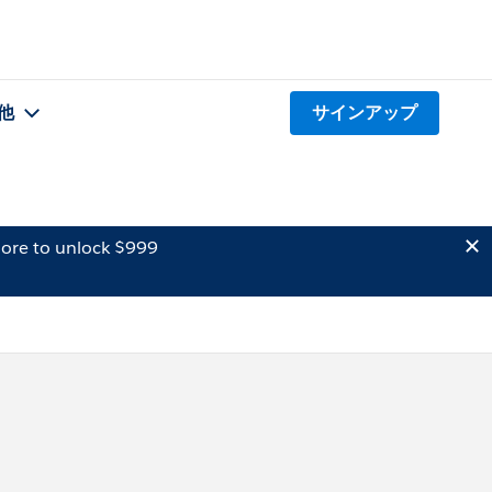
他
サインアップ
ore to unlock $999