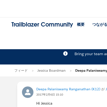
Trailblazer Community
概要
つなが
Bring your team 
フィード
Jessica Boardman
Deepa Palaniswa
Deepa Palaniswamy Ranganathan (K12)
が
2017年2月6日 15:10
Hi Jessica