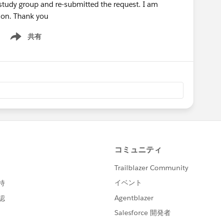
study group and re-submitted the request. I am
tion. Thank you
共有
Show menu