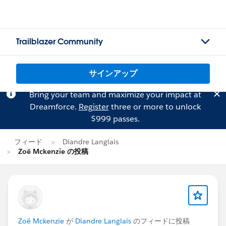
Trailblazer Community
サインアップ
Bring your team and maximize your impact at
Dreamforce.
Register
three or more to unlock
$999 passes.
フィード
Diandre Langlais
Zoë Mckenzie の投稿
Zoë Mckenzie
が
Diandre Langlais
のフィードに投稿