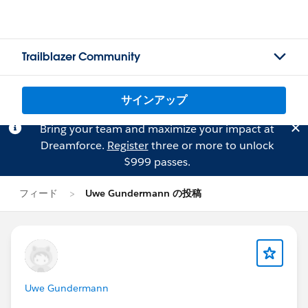
Trailblazer Community
サインアップ
Bring your team and maximize your impact at
Dreamforce.
Register
three or more to unlock
$999 passes.
フィード
Uwe Gundermann の投稿
Uwe Gundermann