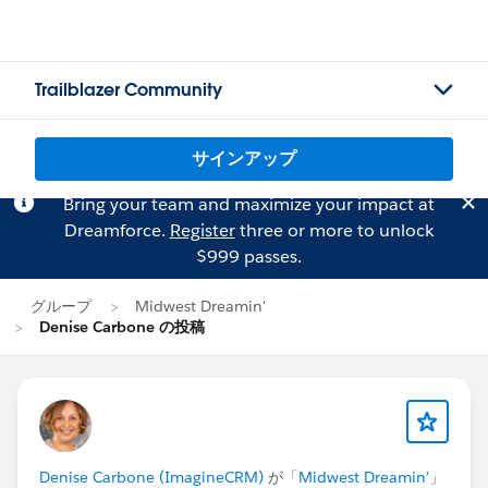
Trailblazer Community
サインアップ
Bring your team and maximize your impact at
Dreamforce.
Register
three or more to unlock
$999 passes.
グループ
Midwest Dreamin'
Denise Carbone の投稿
Denise Carbone (ImagineCRM)
が「
Midwest Dreamin'
」