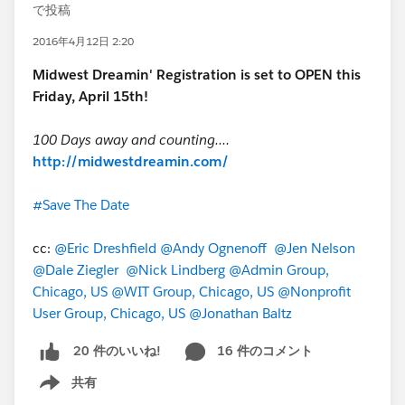
で投稿
2016年4月12日 2:20
Midwest Dreamin' Registration is set to OPEN this
Friday, April 15th!
100 Days away and counting....
http://midwestdreamin.com/
#Save The Date
cc:
@Eric Dreshfield
@Andy Ognenoff
@Jen Nelson
@Dale Ziegler
@Nick Lindberg
@Admin Group,
Chicago, US
@WIT Group, Chicago, US
@Nonprofit
User Group, Chicago, US
@Jonathan Baltz
16 件のコメント
20 件のいいね!
共有
Show menu