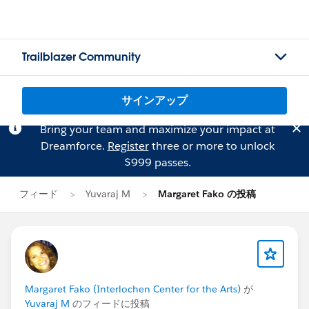
Trailblazer Community
サインアップ
Bring your team and maximize your impact at
Dreamforce.
Register
three or more to unlock
$999 passes.
フィード
Yuvaraj M
Margaret Fako の投稿
Margaret Fako (Interlochen Center for the Arts)
が
Yuvaraj M
のフィードに投稿