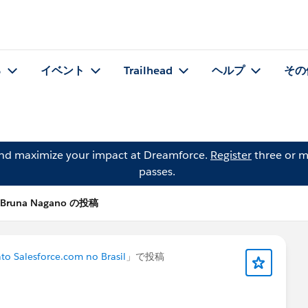
る
イベント
Trailhead
ヘルプ
その
and maximize your impact at Dreamforce.
Register
three or m
passes.
Bruna Nagano の投稿
to Salesforce.com no Brasil
」で投稿