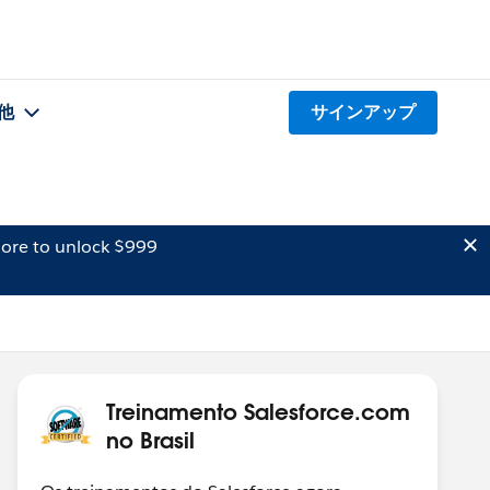
他
サインアップ
ore to unlock $999
Treinamento Salesforce.com
no Brasil