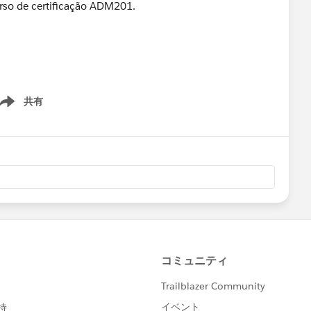
rso de certificação ADM201.
共有
ow menu