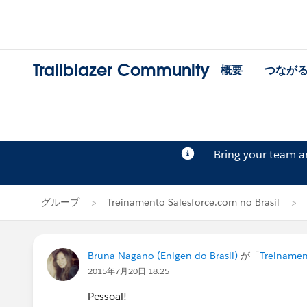
Trailblazer Community
概要
つなが
Bring your team 
グループ
Treinamento Salesforce.com no Brasil
Bruna Nagano (Enigen do Brasil)
が「
Treinamen
2015年7月20日 18:25
Pessoal!