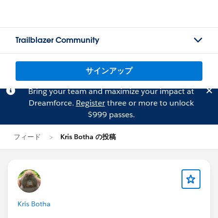
Trailblazer Community
サインアップ
Bring your team and maximize your impact at
Dreamforce.
Register
three or more to unlock
$999 passes.
フィード
Kris Botha の投稿
Kris Botha